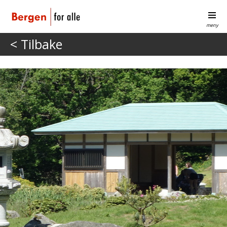
meny
< Tilbake