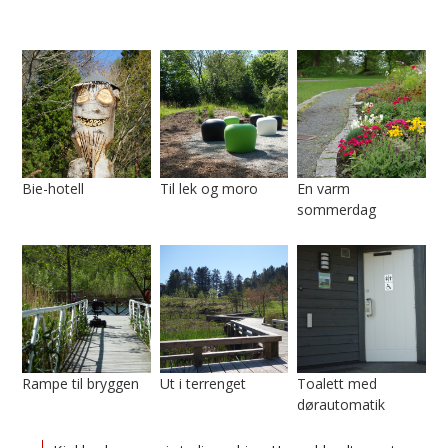
Bie-hotell
Til lek og moro
En varm
sommerdag
Rampe til bryggen
Ut i terrenget
Toalett med
dørautomatik