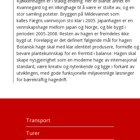
Kjøkkenhagen er i stadig endring. Her er blandt annet en
Kvannegard og en Vikinghage til å være er stolte av, og en
stor samling poteter. Bryggen på Mildevannet som
kalles Fægris vannvisjon sto klar i 2005. Japanhagen er en
vennskapshage mellom Japan og Norge, og ble bygd i
perioden 2005-2008. Resten av hagen er fremdeles ikke
bygd ut. Foreløpig er det definert følgende mål for hagen:
Botanisk hage skal med klar identitet produsere, formidle og
bevare plantekunnskap for en fremtid i balanse. Hagen skal
skape nysgjerrighet som en moderne hage av internasjonal
standard, være kreativ og nytenkende og ligge i forkant av
utviklingen, med gode funksjonelle miljøvennlige løsninger
for bærekraftig hagedrift.
Transport
Turer