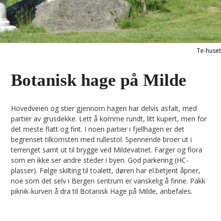
Te-huset
Botanisk hage på Milde
Hovedveien og stier gjennom hagen har delvis asfalt, med
partier av grusdekke. Lett å komme rundt, litt kupert, men for
det meste flatt og fint. I noen partier i fjellhagen er det
begrenset tilkomsten med rullestol. Spennende broer ut i
terrenget samt ut til brygge ved Mildevatnet. Farger og flora
som en ikke ser andre steder i byen. God parkering (HC-
plasser). Følge skilting til toalett, døren har el.betjent åpner,
noe som det selv i Bergen sentrum er vanskelig å finne. Pakk
piknik-kurven å dra til Botanisk Hage på Milde, anbefales.