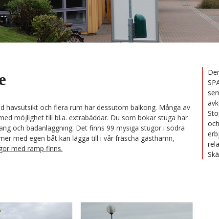
Den
e
SPA
sem
avk
ed havsutsikt och flera rum har dessutom balkong. Många av
Sto
ed möjlighet till bl.a. extrabäddar. Du som bokar stuga har
och
aurang och badanläggning. Det finns 99 mysiga stugor i södra
erb
er med egen båt kan lägga till i vår fräscha gästhamn,
rel
gor med ramp finns.
Skä