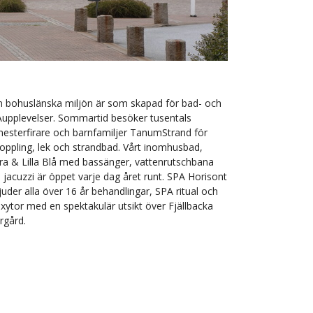
 bohuslänska miljön är som skapad för bad- och
upplevelser. Sommartid besöker tusentals
esterfirare och barnfamiljer TanumStrand för
oppling, lek och strandbad. Vårt inomhusbad,
ra & Lilla Blå med bassänger, vattenrutschbana
 jacuzzi är öppet varje dag året runt. SPA Horisont
juder alla över 16 år behandlingar, SPA ritual och
axytor med en spektakulär utsikt över Fjällbacka
rgård.