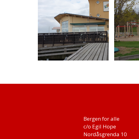
Bergen for alle
c/o Egil Hope
Nordåsgrenda 10