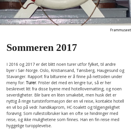
Frammuseet
Sommeren 2017
I 2016 og 2017 er det blitt noen turer utfor fylket, til andre
byer i Sør-Norge. Oslo, Kristiansand, Tønsberg, Haugesund og
Stavanger. Rapport fra bilturene er å finne på nettsiden under
meny for:
Turer
. Frister det med en lengre tur, så er her
beskrevet litt fra disse byene med hotellovernatting, og noen
severdigheter. Blir bare en liten smakebit, men husk det er
nyttig å ringe turistinformasjon der en vil reise, kontakte hotell
en vil bo på vedr. handikaprom, HC-toalett og tilgjengelighet
forøvrig. Som rullestolbruker kan en ofte se hindringer med
reise, og ikke mulighetene som finnes. Han en fin reise med
hyggelige turopplevelse.