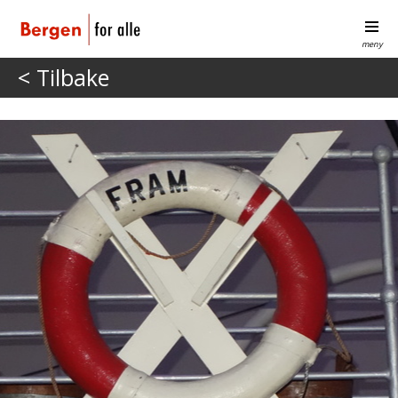
meny
< Tilbake