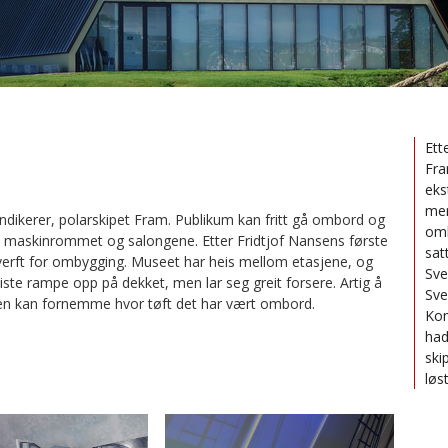
Ett
Fra
eks
mer
indikerer, polarskipet Fram. Publikum kan fritt gå ombord og
omb
, maskinrommet og salongene. Etter Fridtjof Nansens første
sat
s verft for ombygging. Museet har heis mellom etasjene, og
Sve
e rampe opp på dekket, men lar seg greit forsere. Artig å
Sve
en kan fornemme hvor tøft det har vært ombord.
Kom
had
ski
løst