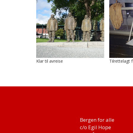
Klar til avreise
Tilrettelag
Bergen for alle
c/o Egil Hope