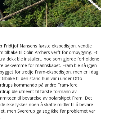
er Fridtjof Nansens første ekspedisjon, vendte
m tilbake til Colin Archers verft for ombygging. Et
tra dekk ble installert, noe som gjorde forholdene
e bekvemme for mannskapet. Fram ble så igjen
ygget for tredje Fram-ekspedisjon, men er i dag
t tilbake til den stand hun var i under Otto
rdrups kommando på andre Fram-ferd.
rdrup ble utnevnt til første formann av
miteen til bevarelse av polarskipet Fram. Det
de ikke lykkes noen å skaffe midler til å bevare
pet, men Sverdrup ga seg ikke før problemet var
.