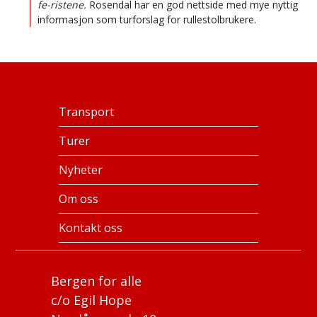
fe-ristene.
Rosendal har en god nettside med mye nyttig
informasjon som turforslag for rullestolbrukere.
Transport
Turer
Nyheter
Om oss
Kontakt oss
Bergen for alle
c/o Egil Hope