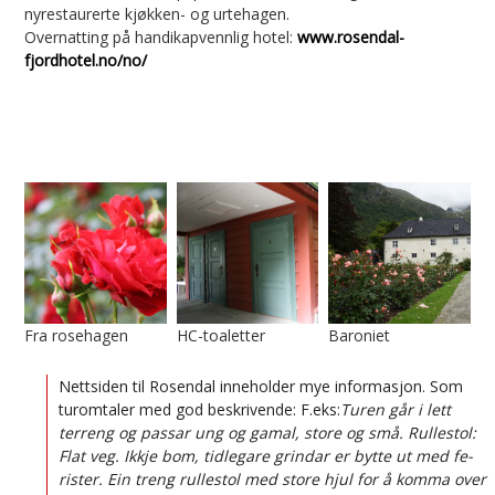
nyrestaurerte kjøkken- og urtehagen.
Overnatting på handikapvennlig hotel:
www.rosendal-
fjordhotel.no/no/
Fra rosehagen
HC-toaletter
Baroniet
Nettsiden til Rosendal inneholder mye informasjon. Som
turomtaler med god beskrivende: F.eks:
Turen går i lett
terreng og passar ung og gamal, store og små. Rullestol:
Flat veg. Ikkje bom, tidlegare grindar er bytte ut med fe-
rister. Ein treng rullestol med store hjul for å komma over