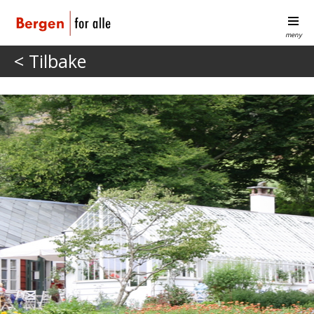
meny
< Tilbake