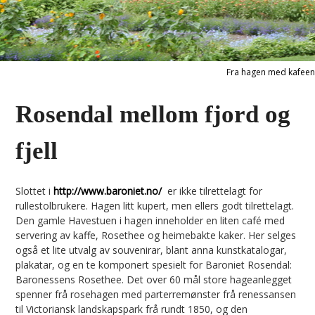
Fra hagen med kafeen
Rosendal mellom fjord og
fjell
Slottet i
http://www.baroniet.no/
er ikke tilrettelagt for
rullestolbrukere. Hagen litt kupert, men ellers godt tilrettelagt.
Den gamle Havestuen i hagen inneholder en liten café med
servering av kaffe, Rosethee og heimebakte kaker. Her selges
også et lite utvalg av souvenirar, blant anna kunstkatalogar,
plakatar, og en te komponert spesielt for Baroniet Rosendal:
Baronessens Rosethee. Det over 60 mål store hageanlegget
spenner frå rosehagen med parterremønster frå renessansen
til Victoriansk landskapspark frå rundt 1850, og den