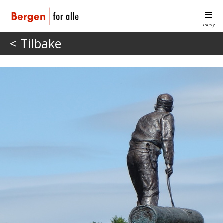
meny
< Tilbake